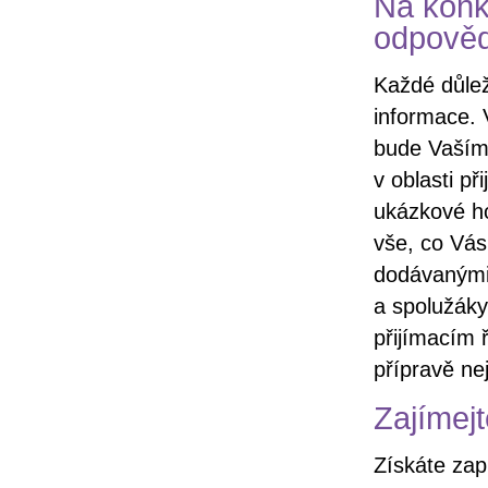
Na konk
odpově
Každé důlež
informace. 
bude Vaším 
v oblasti p
ukázkové ho
vše, co Vás
dodávanými 
a spolužáky
přijímacím ř
přípravě nej
Zajímejt
Získáte zap