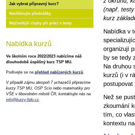
z okruhů, k
Jak vybrat přípravný kurz?
(např. test
Navštěvujte přednášky
kurz zákla
Nejčastější chyby při práci s testy
Nabídka v t
specializuj
Nabídka kurzů
organizují 
Ve školním roce 2022/2023 nabízíme náš
by se tedy z
dlouhodobě úspěšný kurz TSP MU.
Na druhou s
Podívejte se na
přehled nabízených kurzů
.
kurzů (i v r
V případě zájmu alespoň 7 uchazečů připravíme
postupovat 
kurzy TSP MU, OSP Scio nebo matematiky pro
VŠE v libovolném městě ČR, kontaktujte nás na
Než se pust
info@kurzy-fido.cz
.
zkoumání ko
tím, co vla
kontextu naš