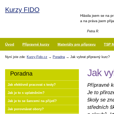
Kurzy FIDO
Hlásila jsem se na p
a na práva jsem při
Petra R.
Úvod
Přípravné kurzy
Materiály pro přípravu
TSP 
Nyní jste zde:
Kurzy-Fido.cz
→
Poradna
→ Jak vybrat přípravný kurz?
Jak vy
Poradna
Přípravné k
Jak efektivně pracovat s testy?
Je to přiro
Jak je to s uplatněním?
školy se zn
Jak je to se šancemi na přijetí?
středních š
Jak porovnávat obory?