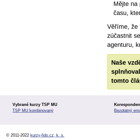
Mějte na 
času, kte
Věříme, že 
zúčastnit s
agenturu, k
Naše vzdě
splnňoval
tomto člá
Vybrané kurzy TSP MU
Koresponden
TSP MU kombinovaný
Bezplatný em
© 2011-2022
kurzy-fido.cz, k. s.