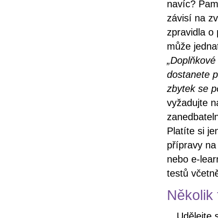
navíc? Pama
závisí na z
zpravidla o
může jednat
„Doplňkové 
dostanete p
zbytek se p
vyžadujte n
zanedbateln
Platíte si 
přípravy na
nebo e-lear
testů včetn
Několik
Udělejte 