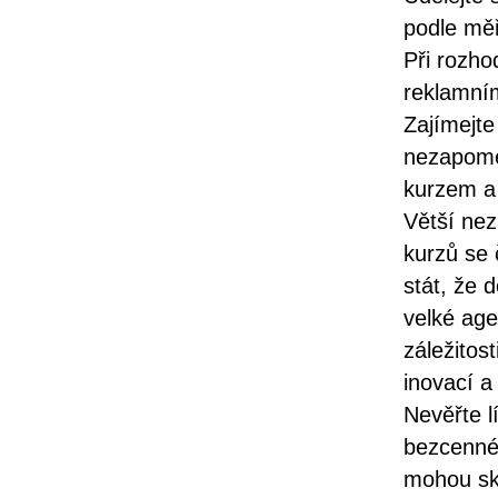
podle měři
Při rozho
reklamní
Zajímejt
nezapome
kurzem a
Větší nez
kurzů se 
stát, že 
velké age
záležitos
inovací a
Nevěřte l
bezcenné,
mohou sk